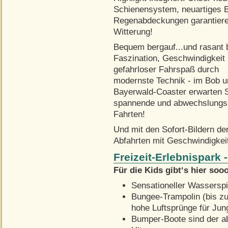
Schienensystem, neuartiges 
Regenabdeckungen garantieren
Witterung!
Bequem bergauf...und rasant 
Faszination, Geschwindigkeit
gefahrloser Fahrspaß durch
modernste Technik - im Bob u
Bayerwald-Coaster erwarten 
spannende und abwechslungs
Fahrten!
Und mit den Sofort-Bildern d
Abfahrten mit Geschwindigkei
Freizeit-Erlebnispark
Für die Kids gibt‘s hier soo
Sensationeller Wasserspi
Bungee-Trampolin (bis z
hohe Luftsprünge für Jung
Bumper-Boote sind der a