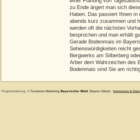
einer Planung von Tagesausfl
zu Ende ärgert man sich dies
Haben. Das passiert Ihnen in e
abends kurz zusammen und häl
werden oft die nächsten Vorha
besprochen und man erhält gut
Gerade Bodenmais im Bayerisc
Sehenswürdigkeiten reicht ge
Bergwerks am Silberberg ode
Arber dem Wahrzeichen des B
Bodenmais sind Sie am richtig
Programmierung: ©
Tourismus
Marketing
Bayerischer Wald
,
Bayern
Urlaub
-
Impressum & Date