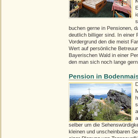
K
E
i
s
buchen gerne in Pensionen, da
deutlich billiger sind. In ein
Vordergrund den die meist Fam
Wert auf persönliche Betreuun
Bayerischen Wald in einer Pen
den man sich noch lange gern 
Pension in Bodenmai
D
M
h
s
a
a
selber um die Sehenswürdigk
kleinen und unscheinbaren Se