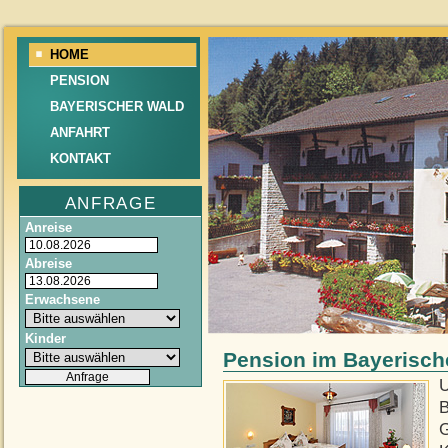
HOME
PENSION
BAYERISCHER WALD
ANFAHRT
KONTAKT
ANFRAGE
Anreise
Abreise
Erwachsene
Kinder
Pension im Bayerisch
U
B
G